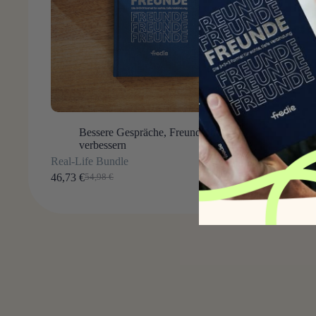
Bessere Gespräche
,
Freundschaft
verbessern
Real-Life Bundle
46,73
€
54,98
€
Ursprünglicher
Aktueller
Preis
Preis
war:
ist:
54,98 €
46,73 €.