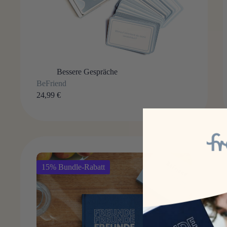
Bessere Gespräche
BeFriend
24,99
€
15% Bundle-Rabatt