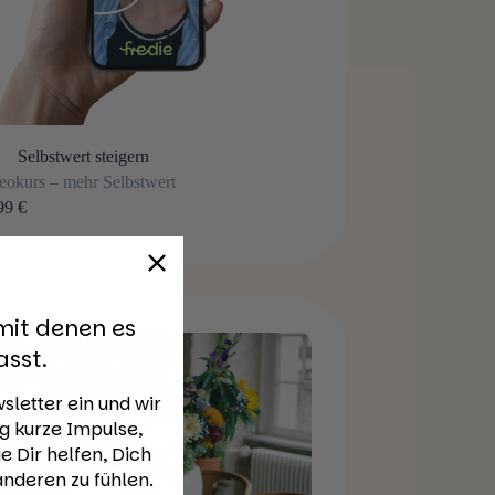
Selbstwert steigern
eokurs – mehr Selbstwert
99
€
mit denen es
asst.
5% Bundle-Rabatt
sletter ein und wir
g kurze Impulse,
 Dir helfen, Dich
anderen zu fühlen.