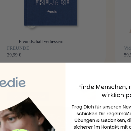
Freundschaft verbessern
FREUNDE
Vid
29,99
€
59,
Finde Menschen, 
wirklich p
15% Bundle-Rabatt
1
Trag Dich für unseren New
schicken Dir regelmäßi
Übungen & Gedanken, die
sicherer im Kontakt mit 