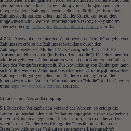
angebotenen Zahlungsarten werden dem Kunden im Online-Shop des
Verkäufers mitgeteilt. Zur Abwicklung von Zahlungen kann sich
Google weiterer Zahlungsdienste bedienen, für die ggf. besondere
Zahlungsbedingungen gelten, auf die der Kunde ggf. gesondert
hingewiesen wird. Weitere Informationen zu Google Pay sind im
Internet unter
https://pay.google.com
/intl
/de_de
/about
/
abrufbar.
4.7
Bei Auswahl einer über den Zahlungsdienst "Mollie" angebotenen
Zahlungsart erfolgt die Zahlungsabwicklung durch den
Zahlungsdienstleister Mollie B.V., Keizersgracht 313, 1016 EE
Amsterdam, Niederlande (im Folgenden: „mollie“). Die einzelnen über
Mollie angebotenen Zahlungsarten werden dem Kunden im Online-
Shop des Verkäufers mitgeteilt. Zur Abwicklung von Zahlungen kann
sich Mollie weiterer Zahlungsdienste bedienen, für die ggf. besondere
Zahlungsbedingungen gelten, auf die der Kunde ggf. gesondert
hingewiesen wird. Weitere Informationen zu "Mollie" sind im Internet
unter
https://www.mollie.com
/de
/
abrufbar.
5) Liefer- und Versandbedingungen
5.1
Bietet der Verkäufer den Versand der Ware an, so erfolgt die
Lieferung innerhalb des vom Verkäufer angegebenen Liefergebietes an
die vom Kunden angegebene Lieferanschrift, sofern nichts anderes
vereinbart ist. Bei der Abwicklung der Transaktion ist die in der
Bestellabwicklung des Verkäufers angegebene Lieferanschrift