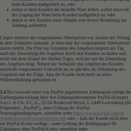
beim Kunden maßgeblich ist, oder
indem er dem Kunden die bestellte Ware liefert, wobei insoweit
der Zugang der Ware beim Kunden maßgeblich ist, oder
indem er den Kunden nach Abgabe von dessen Bestellung zur
Zahlung auffordert.
Liegen mehrere der vorgenannten Alternativen vor, kommt der Vertrag
in dem Zeitpunkt zustande, in dem eine der vorgenannten Alternativen
zuerst eintritt. Die Frist zur Annahme des Angebots beginnt am Tag
nach der Absendung des Angebots durch den Kunden zu laufen und
endet mit dem Ablauf des fünften Tages, welcher auf die Absendung
des Angebots folgt. Nimmt der Verkäufer das Angebot des Kunden
innerhalb vorgenannter Frist nicht an, so gilt dies als Ablehnung des
Angebots mit der Folge, dass der Kunde nicht mehr an seine
Willenserklärung gebunden ist.
2.4
Bei Auswahl einer von PayPal angebotenen Zahlungsart erfolgt die
Zahlungsabwicklung über den Zahlungsdienstleister PayPal (Europe)
S.à r.l. et Cie, S.C.A., 22-24 Boulevard Royal, L-2449 Luxemburg (im
Folgenden: „PayPal“), unter Geltung der PayPal-
Nutzungsbedingungen, einsehbar unter
https://www.paypal.com
/de
/legalhub
/paypal
/useragreement-full
oder – falls der Kunde nicht über
ein PayPal-Konto verfügt – unter Geltung der Bedingungen für
Zahlungen ohne PayPal-Konto, einsehbar unter