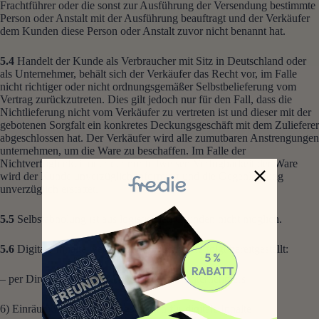
Frachtführer oder die sonst zur Ausführung der Versendung bestimmte
Person oder Anstalt mit der Ausführung beauftragt und der Verkäufer
dem Kunden diese Person oder Anstalt zuvor nicht benannt hat.
5.4
Handelt der Kunde als Verbraucher mit Sitz in Deutschland oder
als Unternehmer, behält sich der Verkäufer das Recht vor, im Falle
nicht richtiger oder nicht ordnungsgemäßer Selbstbelieferung vom
Vertrag zurückzutreten. Dies gilt jedoch nur für den Fall, dass die
Nichtlieferung nicht vom Verkäufer zu vertreten ist und dieser mit der
gebotenen Sorgfalt ein konkretes Deckungsgeschäft mit dem Zulieferer
abgeschlossen hat. Der Verkäufer wird alle zumutbaren Anstrengungen
unternehmen, um die Ware zu beschaffen. Im Falle der
Nichtverfügbarkeit oder der nur teilweisen Verfügbarkeit der Ware
wird der Kunde unverzüglich informiert und die Gegenleistung
unverzüglich erstattet.
5.5
Selbstabholung ist aus logistischen Gründen nicht möglich.
5.6
Digitale Inhalte werden dem Kunden wie folgt bereitgestellt:
– per Direktzugriff über die Website des Unternehmers
6) Einräumung von Nutzungsrechten für digitale Inhalte