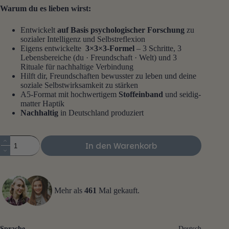
Warum du es lieben wirst:
Entwickelt
auf Basis psychologischer Forschung
zu
sozialer Intelligenz und Selbstreflexion
Eigens entwickelte
3×3×3-Formel
– 3 Schritte, 3
Lebensbereiche (du · Freundschaft · Welt) und 3
Rituale für nachhaltige Verbindung
Hilft dir, Freundschaften bewusster zu leben und deine
soziale Selbstwirksamkeit zu stärken
A5-Format mit hochwertigem
Stoff
einband
und seidig-
matter Haptik
Nachhaltig
in Deutschland produziert
FREUNDE
In den Warenkorb
Menge
Mehr als
461
Mal gekauft.
Sprache
Deutsch