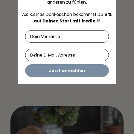
anderen zu fühlen.
Als kleines Dankeschön bekommst Du ​
5 %
Nachhaltige und
auf Deinen Start mit fredie.
​💛
recycelbare Materialien
Vorname
Email
Jetzt anmelden
Community involvierte
Entwicklung