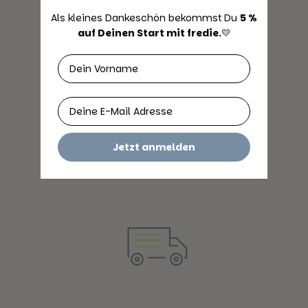
Als kleines Dankeschön bekommst Du ​
5 %
auf Deinen Start mit fredie.
​💛
Vorname
Email
Sichere Zahlung
...dank unserem Partner Mollie
Jetzt anmelden