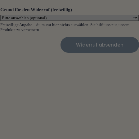
r
t
Grund für den Widerruf (freiwillig)
r
a
g
Freiwillige Angabe – du musst hier nichts auswählen. Sie hilft uns nur, unsere
s
Produkte zu verbessern.
n
u
Widerruf absenden
m
m
e
r