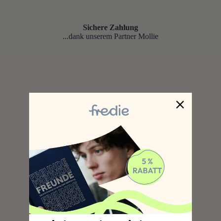
Sichere Zahlung
...dank unserem Partner Mollie
Gratis Versand
Ab 50€ geht der Versand mit DHL auf uns :)