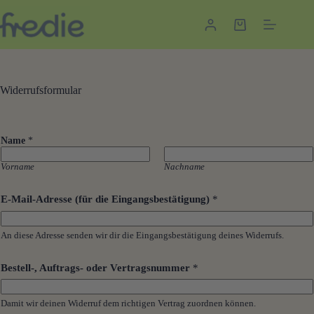
Zum
Inhalt
Warenkorb
springen
Widerrufsformular
Name
*
Vorname
Nachname
*
E-Mail-Adresse (für die Eingangsbestätigung)
*
W
i
d
An diese Adresse senden wir dir die Eingangsbestätigung deines Widerrufs.
e
r
r
Bestell-, Auftrags- oder Vertragsnummer
*
u
f
V
Damit wir deinen Widerruf dem richtigen Vertrag zuordnen können.
e