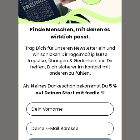
Gratis Versand
Finde Menschen, mit denen es
Ab 50€ geht der Versand mit DHL auf uns :)
wirklich passt.
Trag Dich für unseren Newsletter ein und
wir schicken Dir regelmäßig kurze
Impulse, Übungen & Gedanken, die Dir
helfen, Dich sicherer im Kontakt mit
anderen zu fühlen.
Als kleines Dankeschön bekommst Du ​
5 %
auf Deinen Start mit fredie.
​💛
Vorname
Fragen offen?
Email
Schreib uns einfach eine Mail!